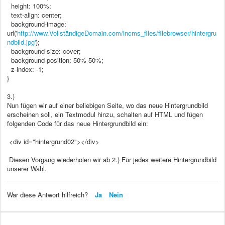
height: 100%;
text-align: center;
background-image:
url('
http://www.VollständigeDomain.com/incms_files/filebrowser/hintergru
ndbild.jpg'
);
background-size: cover;
background-position: 50% 50%;
z-index: -1;
}
3.)
Nun fügen wir auf einer beliebigen Seite, wo das neue Hintergrundbild
erscheinen soll, ein Textmodul hinzu, schalten auf HTML und fügen
folgenden Code für das neue Hintergrundbild ein:
<div id="hintergrund02"></div>
Diesen Vorgang wiederholen wir ab 2.) Für jedes weitere Hintergrundbild
unserer Wahl.
War diese Antwort hilfreich?
Ja
Nein