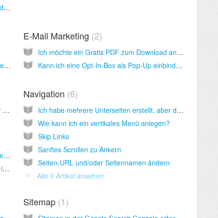
FTP Zugang: Wie kann man bei inCMS auf den FTP Server zugreifen um Dateien hochzuladen, auf die man dann aus dem Inter zugreifen kann?
E-Mail Marketing
2
Ich möchte ein Gratis PDF zum Download anbieten. Wo muss ich die Datei hochladen und wie kann ich darauf verlinken?
Ich habe ein neues Favicon eingerichtet, aber im Browser erscheint immer noch das alte. Warum?
Kann ich eine Opt-In-Box als Pop-Up einbinden?
Navigation
6
Ich habe ein Kontaktformular angelegt, aber ich erhalte keine E-Mails
Ich habe mehrere Unterseiten erstellt, aber das Submenu wird nicht angezeigt. Warum?
Wie kann ich ein vertikales Menü anlegen?
Skip Links
Sanftes Scrollen zu Ankern
Wie kann ich Downloads oder andere Inhalte mit einem Passwort schützen?
Seiten-URL und/oder Seitennamen ändern
Member ProtectPDF: Namen des Members in ein PDF eindrucken
Alle 6 Artikel ansehen
Sitemap
1
Google Analytics, Facebook Pixel, Google Tag Manager, ... einbinden
Sitemap in der Google Search Console erfassen