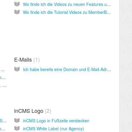
Wo finde ich die Videos zu neuen Features und Modulen?
Wo finde ich die Tutorial Videos zu MemberBizProfit?
E-Mails
1
Ich möchte eine Domain zu meiner Website hinzufügen. Es gibt vier Möglichkeiten. Welche soll ich wählen?
Ich habe bereits eine Domain und E-Mail-Adressen bei meinem Hoster. Kann ich den E-Mail-Service von meinem Hoster weiter nutzen?
Wie viele Domains kann ich pro Website haben?
Ich habe eine Domain bei "United Domains". Wie kann ich diese mit externen Nameservern zu meiner inCMS Seite hinzufügen?
inCMS Logo
2
Benutzt inCMS Amazon Web Services zum Speichern und Verbreiten der Webseiten? Kann meine Website hohem Traffic standhalten, ohne zu crashen?
inCMS Logo in Fußzeile verstecken
Wäre es möglich, meine Website umzuziehen für den Fall, dass es SwissMadeMarketing eines Tages nicht mehr geben sollte?
inCMS White Label (nur Agency)