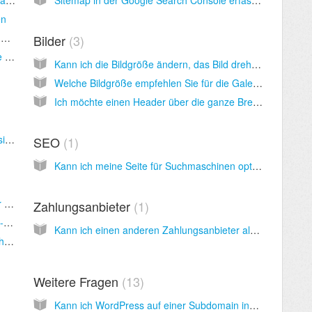
en
Wie kann ich eine Karte / Google Maps in meine Website einbetten?
Bilder
3
Ich möchte Conversions auf meiner Website tracken. Wo muss ich den Tracking Code von Google AdWords eingeben?
Kann ich die Bildgröße ändern, das Bild drehen oder die Dateigröße direkt in inCMS ändern?
Welche Bildgröße empfehlen Sie für die Galerie?
Ich möchte einen Header über die ganze Breite, mit hoher Auflösung, ohne Zuschneiden. Was ist die beste Größe?
Wie kann ich eine Sprache auf meiner Website hinzufügen / ändern?
SEO
1
Kann ich meine Seite für Suchmaschinen optimieren?
Kann ich den gesamten HTML Code meiner Seite bearbeiten?
Zahlungsanbieter
1
Kann mich der Support bei HTML oder CSS-Fragen unterstützen, falls ich Hilfe benötige?
Kann ich einen anderen Zahlungsanbieter als PayPal in meine Website einbinden?
Gibt es eine leere Website-Vorlage, in die ich meinen eigenen HTML Code importieren kann?
Weitere Fragen
13
Kann ich WordPress auf einer Subdomain installieren, wenn die Hauptdomain auf inCMS läuft?